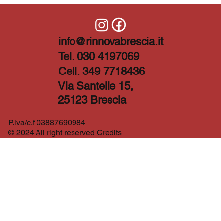
info@rinnovabrescia.it
Tel. 030 4197069
Cell. 349 7718436
Via Santelle 15,
25123 Brescia
P.iva/c.f 03887690984
© 2024 All right reserved Credits