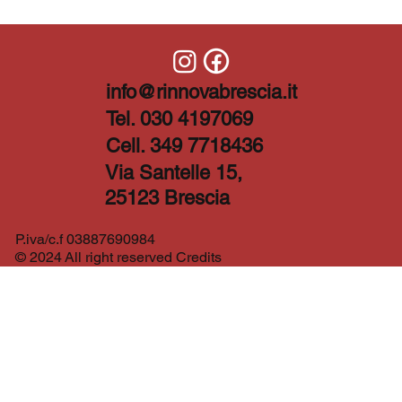
info@rinnovabrescia.it
Tel. 030 4197069
Cell. 349 7718436
Via Santelle 15,
25123 Brescia
P.iva/c.f 03887690984
© 2024 All right reserved Credits